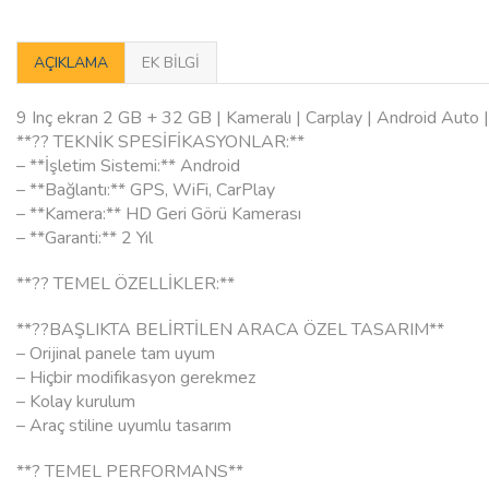
AÇIKLAMA
EK BILGI
9 Inç ekran 2 GB + 32 GB | Kameralı | Carplay | Android Auto
**?? TEKNİK SPESİFİKASYONLAR:**
– **İşletim Sistemi:** Android
– **Bağlantı:** GPS, WiFi, CarPlay
– **Kamera:** HD Geri Görü Kamerası
– **Garanti:** 2 Yıl
**?? TEMEL ÖZELLİKLER:**
**??BAŞLIKTA BELİRTİLEN ARACA ÖZEL TASARIM**
– Orijinal panele tam uyum
– Hiçbir modifikasyon gerekmez
– Kolay kurulum
– Araç stiline uyumlu tasarım
**? TEMEL PERFORMANS**