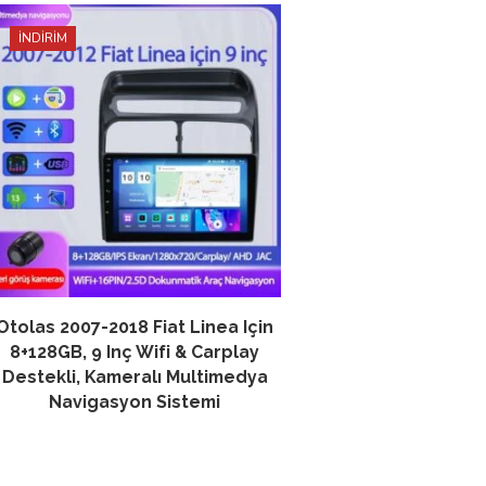
İNDİRİM
İNDİRİM
Otolas 2007-2018 Fiat Linea Için
Otolas Bmw E46
8+128GB, 9 Inç Wifi & Carplay
Multimedya Navig
Destekli, Kameralı Multimedya
Teyp 2 GB + 
Navigasyon Sistemi