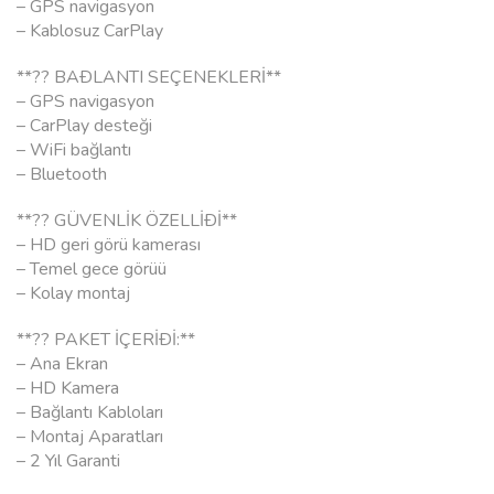
– GPS navigasyon
– Kablosuz CarPlay
**?? BAÐLANTI SEÇENEKLERİ**
– GPS navigasyon
– CarPlay desteği
– WiFi bağlantı
– Bluetooth
**?? GÜVENLİK ÖZELLİÐİ**
– HD geri görü kamerası
– Temel gece görüü
– Kolay montaj
**?? PAKET İÇERİÐİ:**
– Ana Ekran
– HD Kamera
– Bağlantı Kabloları
– Montaj Aparatları
– 2 Yıl Garanti