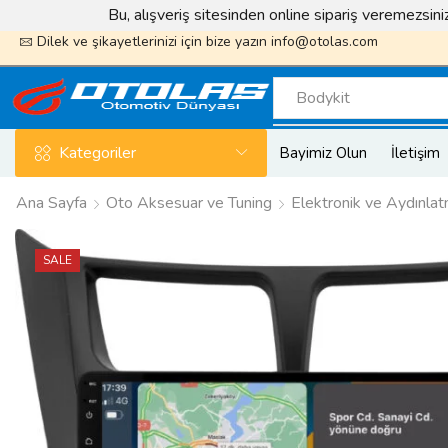
Bu, alışveriş sitesinden online sipariş veremezsin
k sayfamızı takip edin ödüller kazanın
Otolas_Garaj
Dilek ve şikayetlerinizi için bize yazın
info@otolas.com
Bodykit
Kategoriler
Bayimiz Olun
İletişim
Ana Sayfa
Oto Aksesuar ve Tuning
Elektronik ve Aydınla
SALE