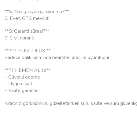
**S: Navigasyon çalııyor mu?**
C: Evet, GPS mevcut.
**S: Garanti süresi?**
C: 2 yıl garanti.
**?? UYUMLULUK:**
Sadece balık kısmında belirtilen araç ile uyumludur.
**?? HEMEN ALIN!**
– Güvenli ödeme
– Uygun fiyat
– Kalite garantisi
Aracınızı görünümünü güzelletirirken sürü kalite ve sürü güvenliğin