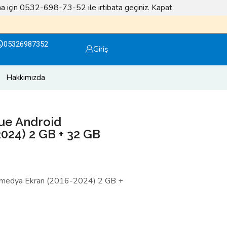
lma için 0532-698-73-52 ile irtibata geçiniz.
Kapat
Facebook sayfamızı takip edin ödüller kazanın
Otola
05326987352
Giriş
Hakkımızda
ue Android
024) 2 GB + 32 GB
timedya Ekran (2016-2024) 2 GB +