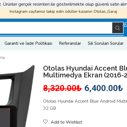
iz. Ürünler gerçek resimleri ile gösterilmekte olup güvenli satın a
Instagram sayfamızı takip edin ödüller kazanın
Otolas_Garaj
Garanti ve İade Politikası
Referanslar
Sık Sorulan Sorular
tma
Otolas Hyundai Accent Bl
Multimedya Ekran (2016-2
8,320.00
₺
6,400.00
₺
Otolas Hyundai Accent Blue Android Mul
32 GB
Add to Wishlist