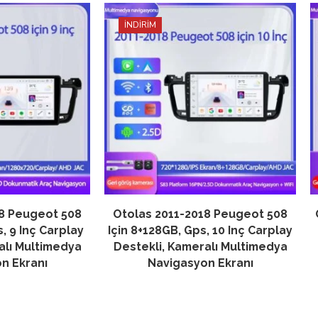
İNDİRİM
18 Peugeot 508
Otolas 2011-2018 Peugeot 508
, 9 Inç Carplay
Için 8+128GB, Gps, 10 Inç Carplay
alı Multimedya
Destekli, Kameralı Multimedya
n Ekranı
Navigasyon Ekranı