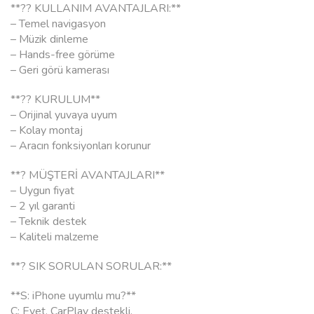
**?? KULLANIM AVANTAJLARI:**
– Temel navigasyon
– Müzik dinleme
– Hands-free görüme
– Geri görü kamerası
**?? KURULUM**
– Orijinal yuvaya uyum
– Kolay montaj
– Aracın fonksiyonları korunur
**? MÜŞTERİ AVANTAJLARI**
– Uygun fiyat
– 2 yıl garanti
– Teknik destek
– Kaliteli malzeme
**? SIK SORULAN SORULAR:**
**S: iPhone uyumlu mu?**
C: Evet, CarPlay destekli.