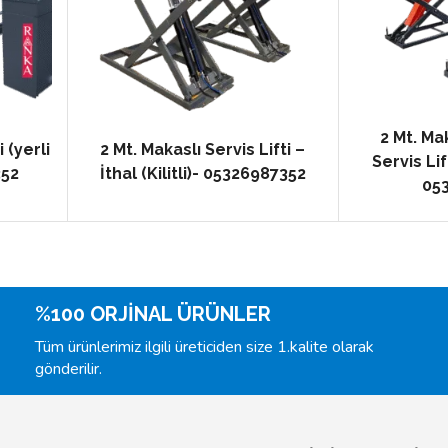
2 Mt. Ma
 (yerli
2 Mt. Makaslı Servis Lifti –
Servis Lift
352
İthal (Kilitli)- 05326987352
05
%100 ORJİNAL ÜRÜNLER
Tüm ürünlerimiz ilgili üreticiden size 1.kalite olarak
gönderilir.