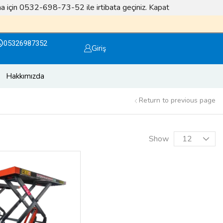
lma için 0532-698-73-52 ile irtibata geçiniz.
Kapat
Facebook sayfamızı takip edin ödüller kazanın
Otola
05326987352
Giriş
Hakkımızda
Return to previous page
Show