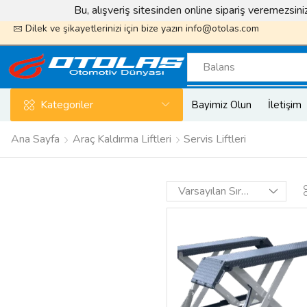
Bu, alışveriş sitesinden online sipariş veremezsin
k sayfamızı takip edin ödüller kazanın
Otolas_Garaj
Dilek ve şikayetlerinizi için bize yazın
info@otolas.com
Balans
Kategoriler
Bayimiz Olun
İletişim
Ana Sayfa
Araç Kaldırma Liftleri
Servis Liftleri