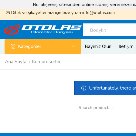
Bu, alışveriş sitesinden online sipariş veremezsin
k sayfamızı takip edin ödüller kazanın
Otolas_Garaj
Dilek ve şikayetlerinizi için bize yazın
info@otolas.com
Bodykit
Kategoriler
Bayimiz Olun
İletişim
Ana Sayfa
Kompresörler
Unfortunately, there a