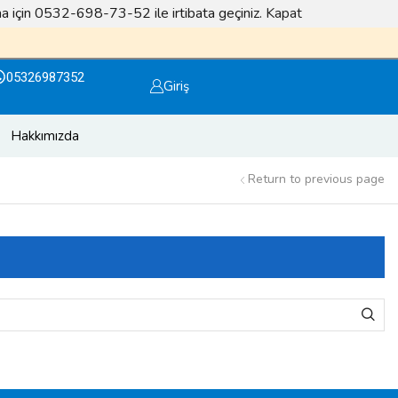
lma için 0532-698-73-52 ile irtibata geçiniz.
Kapat
Facebook sayfamızı takip edin ödüller kazanın
Otola
05326987352
Giriş
Hakkımızda
Return to previous page