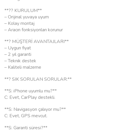
**?? KURULUM**
– Orijinal yuvaya uyum
– Kolay montaj
– Aracın fonksiyonları korunur
**? MÜŞTERİ AVANTAJLARI**
– Uygun fiyat
– 2 yıl garanti
– Teknik destek
– Kaliteli malzeme
**? SIK SORULAN SORULAR:**
**S: iPhone uyumlu mu?**
C: Evet, CarPlay destekli.
**S: Navigasyon çalııyor mu?**
C: Evet, GPS mevcut.
**S: Garanti süresi?**