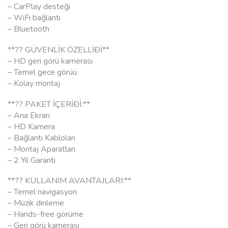
– CarPlay desteği
– WiFi bağlantı
– Bluetooth
**?? GÜVENLİK ÖZELLİÐİ**
– HD geri görü kamerası
– Temel gece görüü
– Kolay montaj
**?? PAKET İÇERİÐİ:**
– Ana Ekran
– HD Kamera
– Bağlantı Kabloları
– Montaj Aparatları
– 2 Yıl Garanti
**?? KULLANIM AVANTAJLARI:**
– Temel navigasyon
– Müzik dinleme
– Hands-free görüme
– Geri görü kamerası