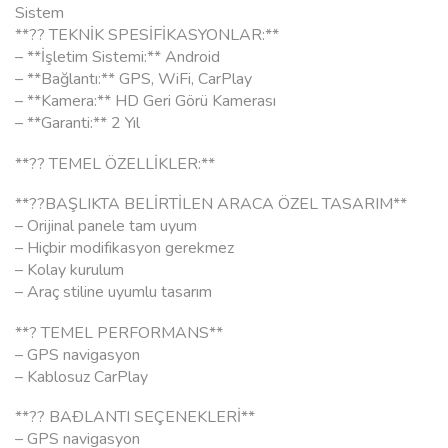
Sistem
**?? TEKNİK SPESİFİKASYONLAR:**
– **İşletim Sistemi:** Android
– **Bağlantı:** GPS, WiFi, CarPlay
– **Kamera:** HD Geri Görü Kamerası
– **Garanti:** 2 Yıl
**?? TEMEL ÖZELLİKLER:**
**??BAŞLIKTA BELİRTİLEN ARACA ÖZEL TASARIM**
– Orijinal panele tam uyum
– Hiçbir modifikasyon gerekmez
– Kolay kurulum
– Araç stiline uyumlu tasarım
**? TEMEL PERFORMANS**
– GPS navigasyon
– Kablosuz CarPlay
**?? BAÐLANTI SEÇENEKLERİ**
– GPS navigasyon