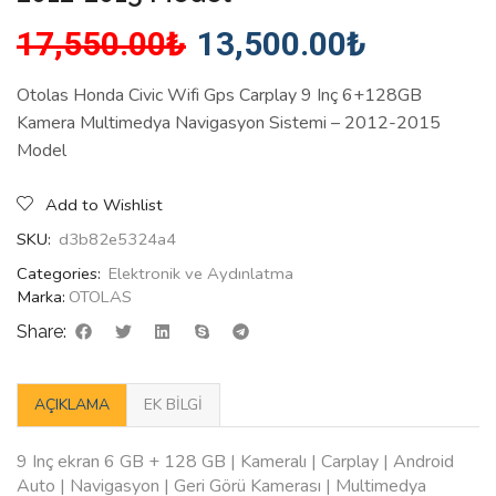
17,550.00
₺
13,500.00
₺
Otolas Honda Civic Wifi Gps Carplay 9 Inç 6+128GB
Kamera Multimedya Navigasyon Sistemi – 2012-2015
Model
Add to Wishlist
SKU:
d3b82e5324a4
Categories:
Elektronik ve Aydınlatma
Marka:
OTOLAS
Share:
AÇIKLAMA
EK BILGI
9 Inç ekran 6 GB + 128 GB | Kameralı | Carplay | Android
Auto | Navigasyon | Geri Görü Kamerası | Multimedya