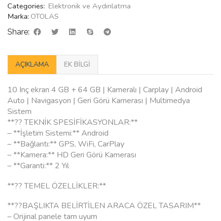
Categories:
Elektronik ve Aydınlatma
Marka:
OTOLAS
Share:
AÇIKLAMA
EK BILGI
10 Inç ekran 4 GB + 64 GB | Kameralı | Carplay | Android
Auto | Navigasyon | Geri Görü Kamerası | Multimedya
Sistem
**?? TEKNİK SPESİFİKASYONLAR:**
– **İşletim Sistemi:** Android
– **Bağlantı:** GPS, WiFi, CarPlay
– **Kamera:** HD Geri Görü Kamerası
– **Garanti:** 2 Yıl
**?? TEMEL ÖZELLİKLER:**
**??BAŞLIKTA BELİRTİLEN ARACA ÖZEL TASARIM**
– Orijinal panele tam uyum