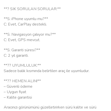
**? SIK SORULAN SORULAR:**
**S: iPhone uyumlu mu?**
C: Evet, CarPlay destekli.
**S: Navigasyon çalııyor mu?**
C: Evet, GPS mevcut.
**S: Garanti süresi?**
C: 2 yıl garanti.
**?? UYUMLULUK:**
Sadece balık kısmında belirtilen araç ile uyumludur.
**?? HEMEN ALIN!**
– Güvenli ödeme
– Uygun fiyat
– Kalite garantisi
Aracınızı görünümünü güzelletirirken sürü kalite ve sürü