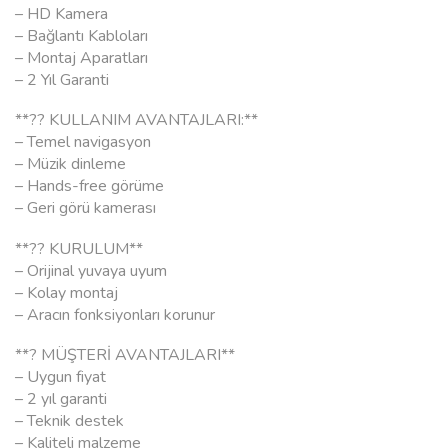
– HD Kamera
– Bağlantı Kabloları
– Montaj Aparatları
– 2 Yıl Garanti
**?? KULLANIM AVANTAJLARI:**
– Temel navigasyon
– Müzik dinleme
– Hands-free görüme
– Geri görü kamerası
**?? KURULUM**
– Orijinal yuvaya uyum
– Kolay montaj
– Aracın fonksiyonları korunur
**? MÜŞTERİ AVANTAJLARI**
– Uygun fiyat
– 2 yıl garanti
– Teknik destek
– Kaliteli malzeme