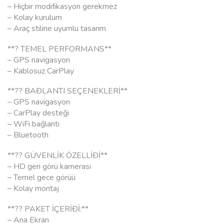
– Hiçbir modifikasyon gerekmez
– Kolay kurulum
– Araç stiline uyumlu tasarım
**? TEMEL PERFORMANS**
– GPS navigasyon
– Kablosuz CarPlay
**?? BAÐLANTI SEÇENEKLERİ**
– GPS navigasyon
– CarPlay desteği
– WiFi bağlantı
– Bluetooth
**?? GÜVENLİK ÖZELLİÐİ**
– HD geri görü kamerası
– Temel gece görüü
– Kolay montaj
**?? PAKET İÇERİÐİ:**
– Ana Ekran