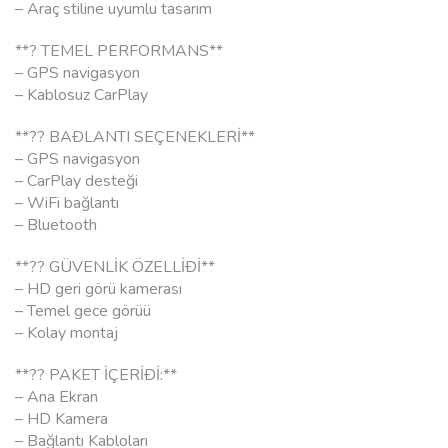
– Araç stiline uyumlu tasarım
**? TEMEL PERFORMANS**
– GPS navigasyon
– Kablosuz CarPlay
**?? BAÐLANTI SEÇENEKLERİ**
– GPS navigasyon
– CarPlay desteği
– WiFi bağlantı
– Bluetooth
**?? GÜVENLİK ÖZELLİÐİ**
– HD geri görü kamerası
– Temel gece görüü
– Kolay montaj
**?? PAKET İÇERİÐİ:**
– Ana Ekran
– HD Kamera
– Bağlantı Kabloları