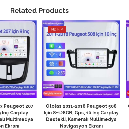
Related Products
İNDİRİM
13 Peugeot 207
Otolas 2011-2018 Peugeot 508
9 Inç Carplay
Için 8+128GB, Gps, 10 Inç Carplay
alı Multimedya
Destekli, Kameralı Multimedya
n Ekranı
Navigasyon Ekranı