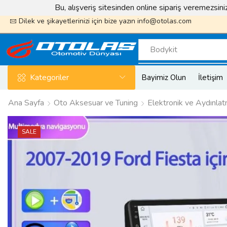
Bu, alışveriş sitesinden online sipariş veremezsin
k sayfamızı takip edin ödüller kazanın
Otolas_Garaj
Dilek ve şikayetlerinizi için bize yazın
info@otolas.com
Bodykit
Kategoriler
Bayimiz Olun
İletişim
Ana Sayfa
Oto Aksesuar ve Tuning
Elektronik ve Aydınla
SALE