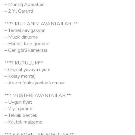
– Montaj Aparatları
– 2 Yıl Garanti
**?? KULLANIM AVANTAJLARI:**
– Temel navigasyon
– Müzik dinleme
– Hands-free görüme
– Geri görü kamerası
**?? KURULUM**
– Orijinal yuvaya uyum
– Kolay montaj
– Aracın fonksiyonları korunur
**? MÜŞTERİ AVANTAJLARI**
– Uygun fiyat
– 2 yıl garanti
– Teknik destek
– Kaliteli malzeme
**? SIK SORULAN SORULAR:**