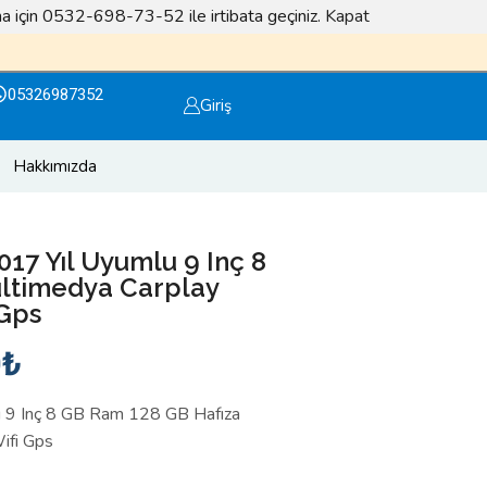
lma için 0532-698-73-52 ile irtibata geçiniz.
Kapat
Facebook sayfamızı takip edin ödüller kazanın
Otola
05326987352
Giriş
Hakkımızda
017 Yıl Uyumlu 9 Inç 8
ltimedya Carplay
Gps
0
₺
u 9 Inç 8 GB Ram 128 GB Hafıza
ifi Gps