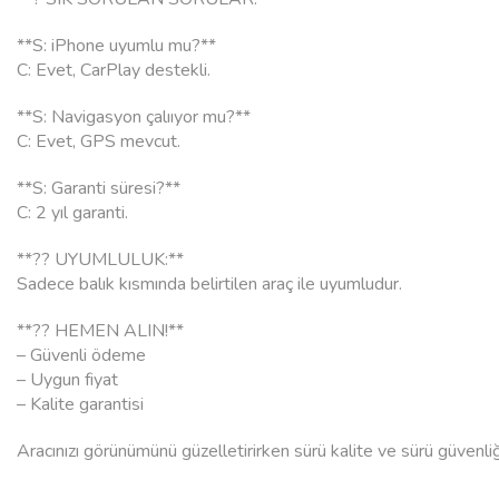
**S: iPhone uyumlu mu?**
C: Evet, CarPlay destekli.
**S: Navigasyon çalııyor mu?**
C: Evet, GPS mevcut.
**S: Garanti süresi?**
C: 2 yıl garanti.
**?? UYUMLULUK:**
Sadece balık kısmında belirtilen araç ile uyumludur.
**?? HEMEN ALIN!**
– Güvenli ödeme
– Uygun fiyat
– Kalite garantisi
Aracınızı görünümünü güzelletirirken sürü kalite ve sürü güvenliğin