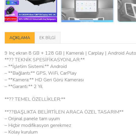
AÇIKLAMA
EK BILGI
9 Inç ekran 8 GB + 128 GB | Kameralı | Carplay | Android Aut
**?? TEKNİK SPESİFİKASYONLAR:**
– **İşletim Sistemi:** Android
– **Bağlantı:** GPS, WiFi, CarPlay
– **Kamera:** HD Geri Görü Kamerası
– **Garanti:** 2 Yıl
**?? TEMEL ÖZELLİKLER:**
**??BAŞLIKTA BELİRTİLEN ARACA ÖZEL TASARIM**
– Orijinal panele tam uyum
– Hiçbir modifikasyon gerekmez
– Kolay kurulum