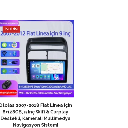
İNDİRİM
İNDİRİM
Otolas Bmw E90 200
Carplay Android
Navigasyon 4+32GB 
Multimedya S
Otolas 2007-2018 Fiat Linea Için
8+128GB, 9 Inç Wifi & Carplay
Destekli, Kameralı Multimedya
Navigasyon Sistemi